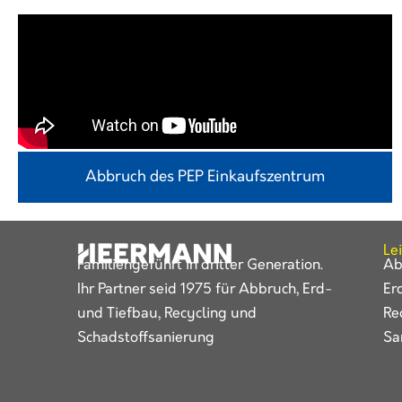
Abbruch des PEP Einkaufszentrum
Le
Familiengeführt in dritter Generation.
Ab
Ihr Partner seid 1975 für Abbruch, Erd-
Er
und Tiefbau, Recycling und
Re
Schadstoffsanierung
Sa