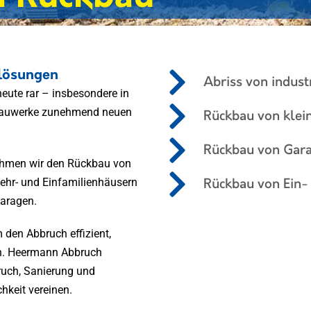
hlösungen
Abriss von indus
eute rar – insbesondere in
 Bauwerke zunehmend neuen
Rückbau von klei
Rückbau von Gar
ehmen wir den Rückbau von
ehr- und Einfamilienhäusern
Rückbau von Ein-
aragen.
m den Abbruch effizient,
en. Heermann Abbruch
ruch, Sanierung und
hkeit vereinen.