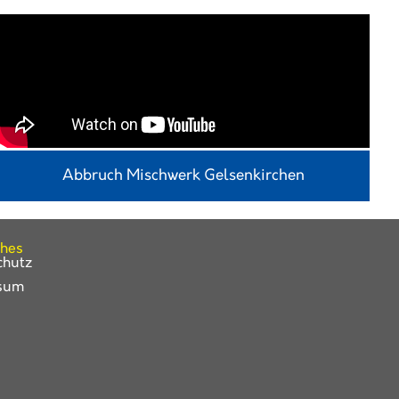
Abbruch Mischwerk Gelsenkirchen
ches
chutz
sum