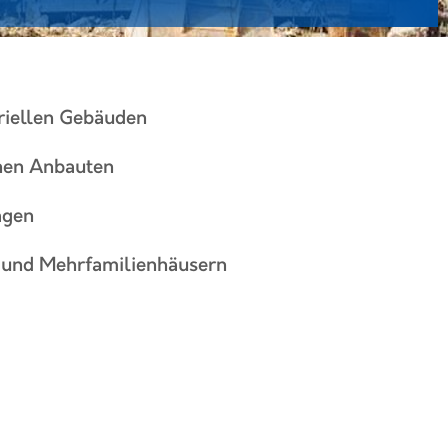
triellen Gebäuden
nen Anbauten
agen
 und Mehrfamilienhäusern