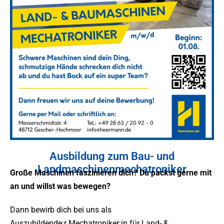
Ausbildung zum Bau- und
Landmaschinenmechatroniker
Große Maschinen faszinieren dich? Du packst gerne mit
an und willst was bewegen?
Dann bewirb dich bei uns als
Auszubildende:r Mechatroniker:in für Land- &