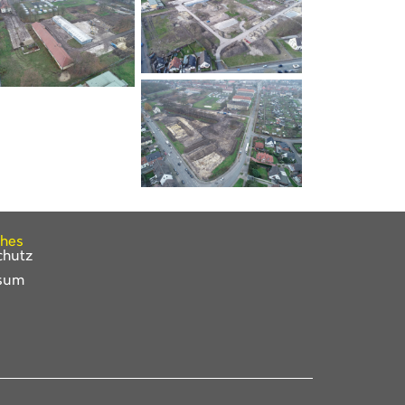
ches
chutz
sum