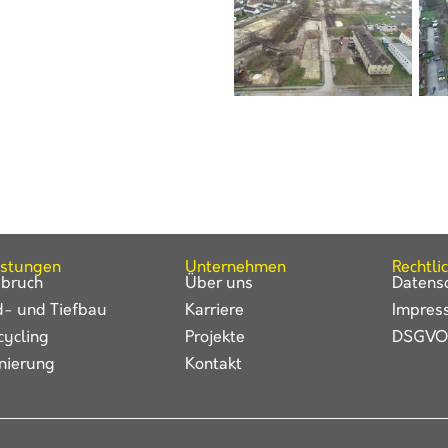
istungen
Unternehmen
Rechtli
bruch
Über uns
Datens
d- und Tiefbau
Karriere
Impres
cycling
Projekte
DSGVO
nierung
Kontakt