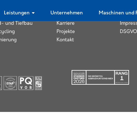
istungen
Unternehmen
Rechtli
Leistungen
Unternehmen
Maschinen und 
bruch
Über uns
Datens
d- und Tiefbau
Karriere
Impres
cycling
Projekte
DSGVO
nierung
Kontakt